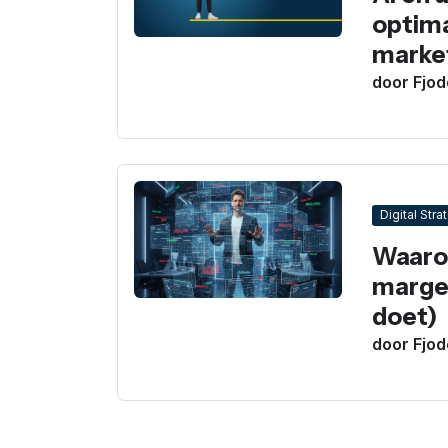
optima
marke
door Fjod
Digital Stra
Waaro
marge 
doet)
door Fjod