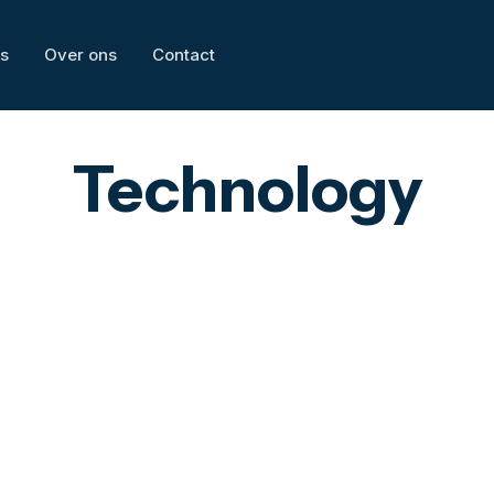
s
Over ons
Contact
Technology
gement
Business Development
Business s