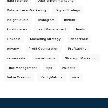
data science
Data-driven marketing
DatagedrevenMarketing
Digital Strategy
Insight Studio
instagram
inzicht
kwalificeren
Lead Management
leads
LinkedIn
Marketing Strategy
onderzoek
privacy
Profit Optimization
Profitability
server-side
social media
Strategic Marketing
Time Management
tips
validatie
Value Creation
VanityMetrics
visie