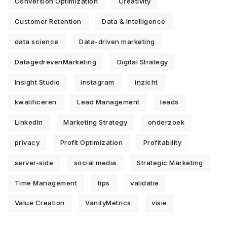
Conversion Optimization
Creativity
Customer Retention
Data & Intelligence
data science
Data-driven marketing
DatagedrevenMarketing
Digital Strategy
Insight Studio
instagram
inzicht
kwalificeren
Lead Management
leads
LinkedIn
Marketing Strategy
onderzoek
privacy
Profit Optimization
Profitability
server-side
social media
Strategic Marketing
Time Management
tips
validatie
Value Creation
VanityMetrics
visie